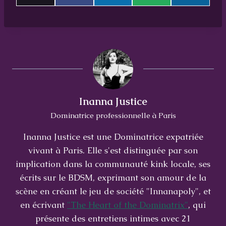
h
h
h
h
h
(
a
é
h
i
a
a
a
a
a
T
c
l
a
n
r
r
r
r
r
w
e
é
t
k
e
e
e
e
e
i
b
g
s
e
o
o
o
o
o
t
o
r
A
d
n
n
n
n
n
t
o
a
p
I
e
k
m
p
n
r
m
)
e
Inanna Justice
Dominatrice professionnelle à Paris
Inanna Justice est une Dominatrice expatriée
vivant à Paris. Elle s'est distinguée par son
implication dans la communauté kink locale, ses
écrits sur le BDSM, exprimant son amour de la
scène en créant le jeu de société "Innanapoly", et
en écrivant
"The Heart of the Dominatrix"
, qui
présente des entretiens intimes avec 21